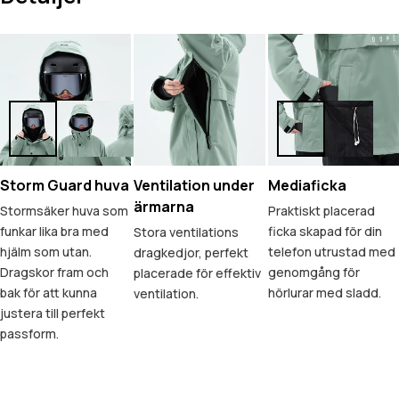
Storm Guard huva
Ventilation under
Mediaficka
ärmarna
Stormsäker huva som
Praktiskt placerad
funkar lika bra med
ficka skapad för din
Stora ventilations
hjälm som utan.
telefon utrustad med
dragkedjor, perfekt
Dragskor fram och
genomgång för
placerade för effektiv
bak för att kunna
hörlurar med sladd.
ventilation.
justera till perfekt
passform.