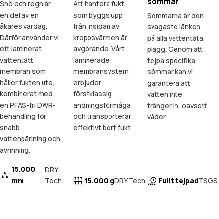
sömmar
Snö och regn är
Att hantera fukt
en del av en
som byggs upp
Sömmarna är den
åkares vardag.
från insidan av
svagaste länken
Därför använder vi
kroppsvärmen är
på alla vattentäta
ett laminerat
avgörande. Vårt
plagg. Genom att
vattentätt
laminerade
tejpa specifika
membran som
membransystem
sömmar kan vi
håller fukten ute,
erbjuder
garantera att
kombinerat med
förstklassig
vatten inte
en PFAS-fri DWR-
andningsförmåga,
tränger in, oavsett
behandling för
och transporterar
väder.
snabb
effektivt bort fukt.
vattenpärlning och
avrinning.
15.000
DRY
mm
Tech
15.000 g
Fullt tejpad
DRY Tech
TSGS