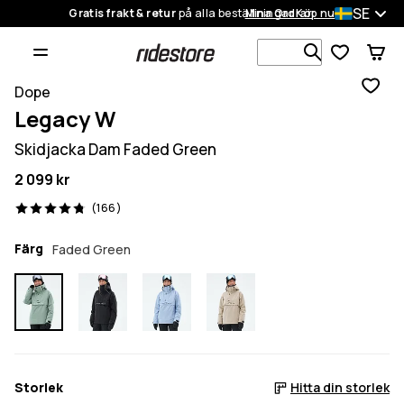
SE
Gratis frakt & retur
på alla beställningar
Mina Ordrar
Köp nu
Sök bland 1
Dope
Legacy W
Skidjacka Dam Faded Green
2 099 kr
166 recensioner, 4.8/5
(166)
Färg
Faded Green
Storlek
Hitta din storlek