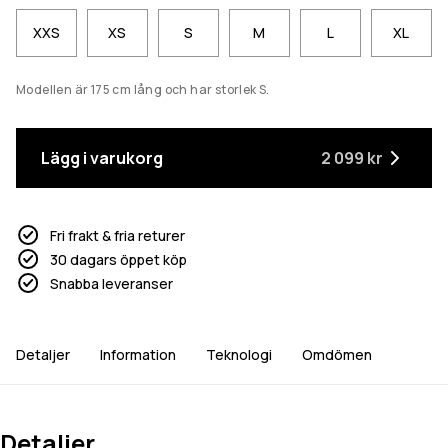
XXS
XS
S
M
L
XL
Modellen är 175 cm lång och har storlek S.
Lägg i varukorg
2 099 kr
Fri frakt & fria returer
30 dagars öppet köp
Snabba leveranser
Detaljer
Information
Teknologi
Omdömen
Detaljer