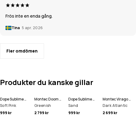
Frös inte en enda gång.
Tina
5 apr. 2026
Fler omdömen
Produkter du kanske gillar
Dope Sublime W Fleecehood Kvinna
Montec Doom W Snowboardjacka Kvinna
Dope Sublime W Fleecehood Kvinna
Montec Virago W Snowboardjacka Kvinna
Soft Pink
Greenish
Sand
Dark Atlantic
999 kr
2 799 kr
999 kr
2 699 kr