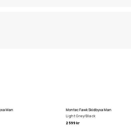
yxa Man
Montec Fawk Skidbyxa Man
Light Grey/Black
2 599 kr