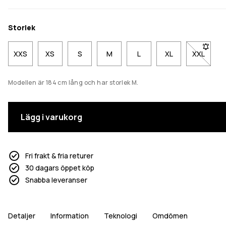
Storlek
XXS
XS
S
M
L
XL
XXL
- Storlek
Modellen är 184 cm lång och har storlek M.
Lägg i varukorg
Fri frakt & fria returer
30 dagars öppet köp
Snabba leveranser
Detaljer
Information
Teknologi
Omdömen