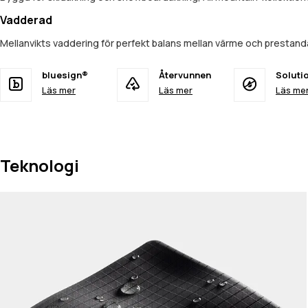
Vadderad
Mellanvikts vaddering för perfekt balans mellan värme och prestand
bluesign®
Återvunnen
Soluti
Läs mer
Läs mer
Läs me
Teknologi