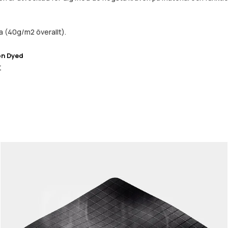
a (40g/m2 överallt).
on Dyed
r