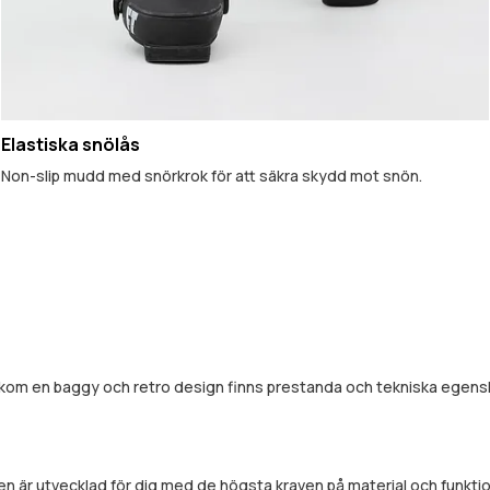
Elastiska snölås
Non-slip mudd med snörkrok för att säkra skydd mot snön.
akom en baggy och retro design finns prestanda och tekniska egenska
 är utvecklad för dig med de högsta kraven på material och funktion