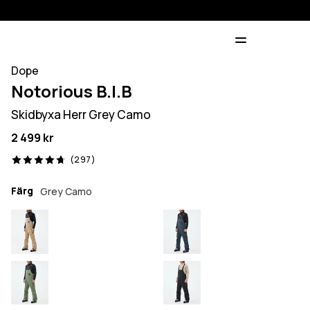
Dope
Notorious B.I.B
Skidbyxa Herr Grey Camo
2 499 kr
297 recensioner, 4.7/5
(297)
Färg
Grey Camo