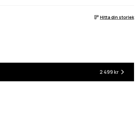
Hitta din storlek
 lager
2 499 kr