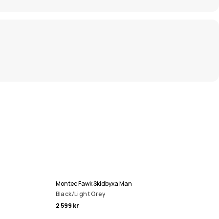
Montec Fawk Skidbyxa Man
Black/Light Grey
2 599 kr