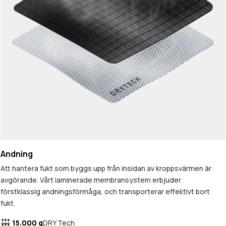
Andning
Att hantera fukt som byggs upp från insidan av kroppsvärmen är
avgörande. Vårt laminerade membransystem erbjuder
förstklassig andningsförmåga, och transporterar effektivt bort
fukt.
15.000 g
DRY Tech