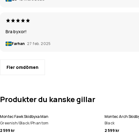
Bra byxor!
Farhan
27 feb. 2025
Fler omdömen
Produkter du kanske gillar
Montec Fawk Skidbyxa Man
Montec Arch Skidb
Greenish/Black/Phantom
Black
2 599 kr
2 599 kr