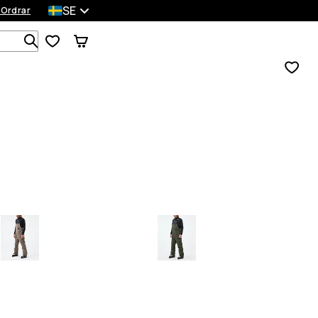
SE
 Ordrar
Sök bland 1 000+ produkter