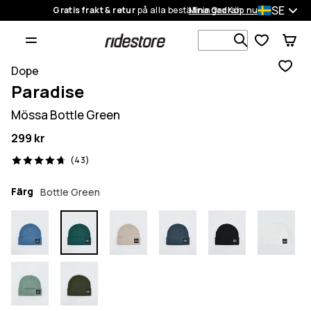
SE
Gratis frakt & retur
på alla beställningar
Mina Ordrar
Köp nu
Sök bland 1
Dope
Paradise
Mössa Bottle Green
299 kr
43 recensioner, 4.7/5
(43)
Färg
Bottle Green