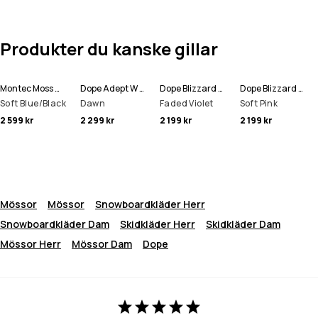
Produkter du kanske gillar
Montec Moss W Skidjacka Kvinna
Dope Adept W Skidjacka Kvinna
Dope Blizzard W Full Zip Snowboardjacka Kvinna
Dope Blizzard W Full Zip Snowboardjacka Kvinna
Soft Blue/Black
Dawn
Faded Violet
Soft Pink
2 599 kr
2 299 kr
2 199 kr
2 199 kr
Mössor
Mössor
Snowboardkläder Herr
Snowboardkläder Dam
Skidkläder Herr
Skidkläder Dam
Mössor Herr
Mössor Dam
Dope