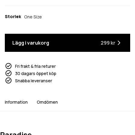
Storlek
One Size
Lägg i varukorg
299 kr
Fri frakt & fria returer
30 dagars öppet köp
Snabba leveranser
Information
Omdömen
Paradise