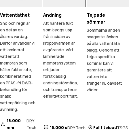
Vattentäthet
Andning
Tejpade
sömmar
Snö och regn är
Att hantera fukt
en del av en
som byggs upp
Sömmarna är den
åkares vardag.
från insidan av
svagaste länken
Därför använder vi
kroppsvärmen är
på alla vattentäta
ett laminerat
avgörande. Vårt
plagg. Genom att
vattentätt
laminerade
tejpa specifika
membran som
membransystem
sömmar kan vi
håller fukten ute,
erbjuder
garantera att
kombinerat med
förstklassig
vatten inte
en PFAS-fri DWR-
andningsförmåga,
tränger in, oavsett
behandling för
och transporterar
väder.
snabb
effektivt bort fukt.
vattenpärlning och
avrinning.
15.000
DRY
mm
Tech
15.000 g
Fullt tejpad
DRY Tech
TSGS