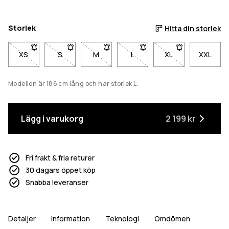
Storlek
Hitta din storlek
XS
- Storlek XS är inte tillgänglig. Klicka för att bli meddelad när de
S
- Storlek S är inte tillgänglig. Klicka för att bli medd
M
- Storlek M är inte tillgänglig. Klicka för 
L
- Storlek L är inte tillgänglig.
XL
- Storlek XL är inte
XXL
Modellen är 186 cm lång och har storlek L.
Lägg i varukorg
2 199 kr
Fri frakt & fria returer
30 dagars öppet köp
Snabba leveranser
Detaljer
Information
Teknologi
Omdömen