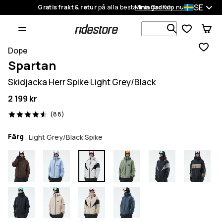
SE
Gratis frakt & retur
på alla beställningar
Mina Ordrar
Köp nu
Sök bland 1
Dope
Spartan
Skidjacka Herr Spike Light Grey/Black
2 199 kr
88 recensioner, 4.6/5
(88)
Färg
Light Grey/Black Spike