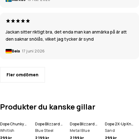
Jackan sitter riktigt bra, det enda man kan anmärka på är att
den saknar snölås, vilket jag tycker är synd
Bela
17 juni 2026
Fler omdömen
Produkter du kanske gillar
Dope Chunky Mössa
Dope Blizzard Full Zip Snowboardjacka Man
Dope Blizzard Full Zip Skidjacka Man
Dope 2X-Up Knitted Ansiktsmask
Whitish
Blue Steel
Metal Blue
Sand
299 kr
2 199 kr
2 199 kr
299 kr