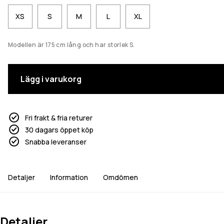
XS
S
M
L
XL
Modellen är 175 cm lång och har storlek S.
Lägg i varukorg
Fri frakt & fria returer
30 dagars öppet köp
Snabba leveranser
Detaljer
Information
Omdömen
Detaljer