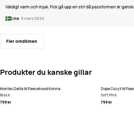
Väldigt varm och mjuk. Fick gå upp en strl då passformen är gans
Lina
9 mars 2024
Fler omdömen
Produkter du kanske gillar
Montec Delta W Fleecehood Kvinna
Dope Cozy II W Fle
Black
Soft Pink
799 kr
799 kr