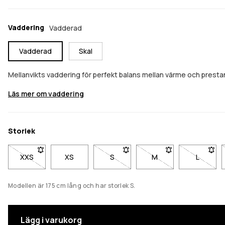
Vaddering
Vadderad
Vadderad
Skal
Mellanvikts vaddering för perfekt balans mellan värme och presta
Läs mer om vaddering
Storlek
XXS
- Storlek XXS är inte tillgänglig. Klicka för att bli meddelad när
XS
S
- Storlek S är inte tillgänglig. Klick
M
- Storlek M är inte til
L
- Storlek
Modellen är 175 cm lång och har storlek S.
Lägg i varukorg