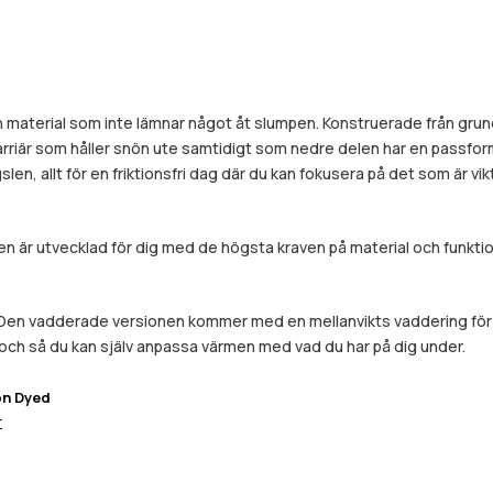
 material som inte lämnar något åt slumpen. Konstruerade från grunden 
barriär som håller snön ute samtidigt som nedre delen har en passfo
, allt för en friktionsfri dag där du kan fokusera på det som är vikt
 är utvecklad för dig med de högsta kraven på material och funktion
. Den vadderade versionen kommer med en mellanvikts vaddering för 
, och så du kan själv anpassa värmen med vad du har på dig under.
on Dyed
r