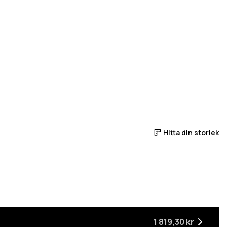
Hitta din storlek
ger
är tillbaka i lager
1 819,30 kr