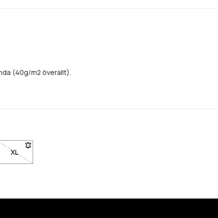
nda (40g/m2 överallt).
 den är tillbaka i lager
a för att bli meddelad när den är tillbaka i lager
lgänglig. Klicka för att bli meddelad när den är tillbaka i lager
 L är inte tillgänglig. Klicka för att bli meddelad när den är tillbaka i la
XL
- Storlek XL är inte tillgänglig. Klicka för att bli meddelad när den 