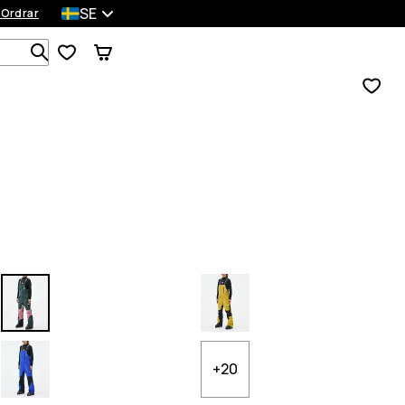
SE
 Ordrar
Sök bland 1 000+ produkter
+20