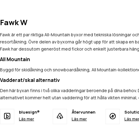
Fawk W
Fawk är ett par riktiga All-Mountain byxor med tekniska lösningar och
resortåkning. Övre delen av byxorna går högt upp för att skapa en 
Fawk har dessutom generöst med fickor och enkelt justerbara hängslen
All Mountain
Byggd för skidåkning och snowboardåkning, All Mountain-kollektionen
Vadderat/skal alternativ
Den här byxan finns i två olika vadderingar beroende på dina behov
alternativet kommer helt utan vaddering för att hålla vikten minimal
bluesign®
Återvunnen
Soluti
Läs mer
Läs mer
Läs me