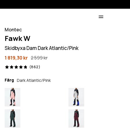
Montec
Fawk W
Skidbyxa Dam Dark Atlantic/Pink
1 819,30 kr
2 599 kr
862 recensioner, 4.8/5
(862)
Färg
Dark Atlantic/Pink