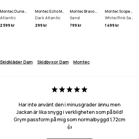
Montec Dune W Skidjacka Kvinna
Montec Echo Mössa
Montec Bravo W Fleecetröja Kvinna
Montec Scope Skidglasögon
Atlantic
Dark Atlantic
Sand
White/Pink Sapphire Mirror
2 599 kr
299 kr
799 kr
1 499 kr
Skidkläder Dam
Skidbyxor Dam
Montec
Har inte använt den i minusgrader ännu men
Jackan är lika snygg i verkligheten som på bild!
Grym passform på mig som normalbyggd 1,72cm
👍