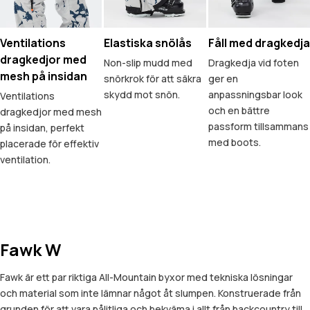
Ventilations
Elastiska snölås
Fåll med dragkedja
dragkedjor med
Non-slip mudd med
Dragkedja vid foten
mesh på insidan
snörkrok för att säkra
ger en
skydd mot snön.
anpassningsbar look
Ventilations
och en bättre
dragkedjor med mesh
passform tillsammans
på insidan, perfekt
med boots.
placerade för effektiv
ventilation.
Fawk W
Fawk är ett par riktiga All-Mountain byxor med tekniska lösningar
och material som inte lämnar något åt slumpen. Konstruerade från
grunden för att vara pålitliga och bekväma i allt från backcountry till