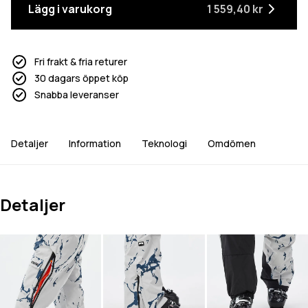
Lägg i varukorg
1 559,40 kr
Fri frakt & fria returer
30 dagars öppet köp
Snabba leveranser
Detaljer
Information
Teknologi
Omdömen
Detaljer