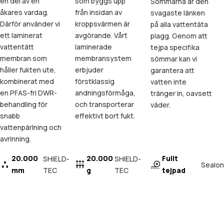
en del av en
som byggs upp
Sömmarna är den
åkares vardag.
från insidan av
svagaste länken
Därför använder vi
kroppsvärmen är
på alla vattentäta
ett laminerat
avgörande. Vårt
plagg. Genom att
vattentätt
laminerade
tejpa specifika
membran som
membransystem
sömmar kan vi
håller fukten ute,
erbjuder
garantera att
kombinerat med
förstklassig
vatten inte
en PFAS-fri DWR-
andningsförmåga,
tränger in, oavsett
behandling för
och transporterar
väder.
snabb
effektivt bort fukt.
vattenpärlning och
avrinning.
20.000
20.000
Fullt
SHIELD-
SHIELD-
Sealon
mm
TEC
g
TEC
tejpad