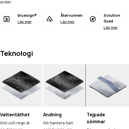
under.
bluesign®
Återvunnen
Solution
Dyed
Läs mer
Läs mer
Läs mer
Teknologi
Vattentäthet
Andning
Tejpade
sömmar
Snö och regn är
Att hantera fukt