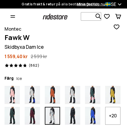
SE
Gratis frakt & retur
på alla beställningar
Mina Ordrar
Köp nu
Sök bland 1
Montec
Fawk W
Skidbyxa Dam Ice
1 559,40 kr
2 599 kr
862 recensioner, 4.8/5
(862)
Färg
Ice
+20