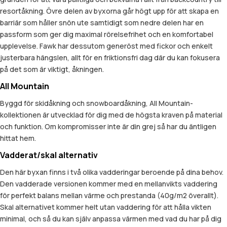
resortåkning. Övre delen av byxorna går högt upp för att skapa en
barriär som håller snön ute samtidigt som nedre delen har en
passform som ger dig maximal rörelsefrihet och en komfortabel
upplevelse. Fawk har dessutom generöst med fickor och enkelt
justerbara hängslen, allt för en friktionsfri dag där du kan fokusera
på det som är viktigt, åkningen.
All Mountain
Byggd för skidåkning och snowboardåkning, All Mountain-
kollektionen är utvecklad för dig med de högsta kraven på material
och funktion. Om kompromisser inte är din grej så har du äntligen
hittat hem.
Vadderat/skal alternativ
Den här byxan finns i två olika vadderingar beroende på dina behov.
Den vadderade versionen kommer med en mellanvikts vaddering
för perfekt balans mellan värme och prestanda (40g/m2 överallt).
Skal alternativet kommer helt utan vaddering för att hålla vikten
minimal, och så du kan själv anpassa värmen med vad du har på dig