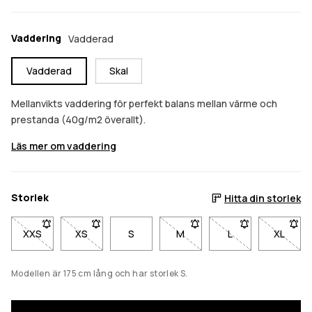
Vaddering
Vadderad
Vadderad
Skal
Mellanvikts vaddering för perfekt balans mellan värme och
prestanda (40g/m2 överallt).
Läs mer om vaddering
Storlek
Hitta din storlek
XXS
- Storlek XXS är inte tillgänglig. Klicka för att bli meddelad när 
XS
- Storlek XS är inte tillgänglig. Klicka för att bli med
S
M
- Storlek M är inte tillgänglig
L
- Storlek L är inte 
XL
- Storl
Modellen är 175 cm lång och har storlek S.