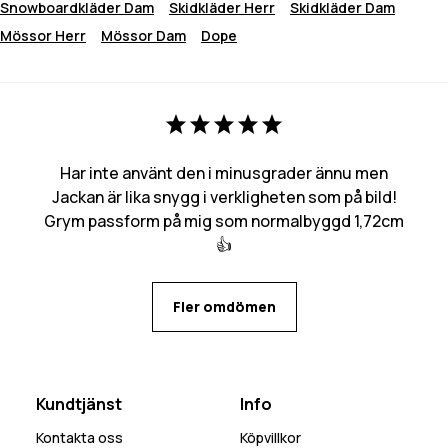
Snowboardkläder Dam
Skidkläder Herr
Skidkläder Dam
Mössor Herr
Mössor Dam
Dope
Har inte använt den i minusgrader ännu men
Jackan är lika snygg i verkligheten som på bild!
Grym passform på mig som normalbyggd 1,72cm
👍
Fler omdömen
Kundtjänst
Info
Kontakta oss
Köpvillkor