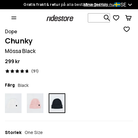
SE
Gratis frakt & retur
på alla beställningar
Mina Ordrar
Köp nu
Sök bland 1
Dope
Chunky
Mössa Black
299 kr
91 recensioner, 4.7/5
(91)
Färg
Black
Storlek
One Size