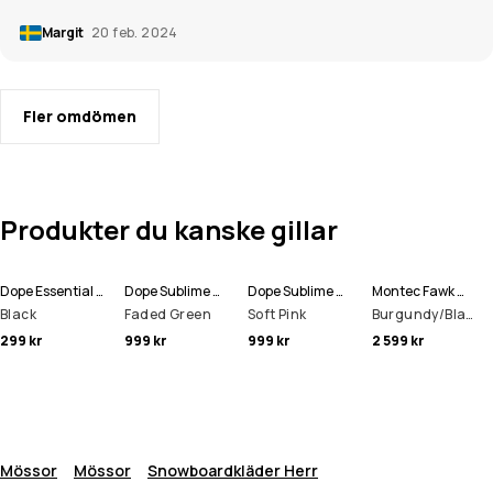
Margit
20 feb. 2024
Fler omdömen
Produkter du kanske gillar
Dope Essential Skidstrumpor
Dope Sublime W Fleecehood Kvinna
Dope Sublime W Fleecehood Kvinna
Montec Fawk W Skidbyxa Kvinna
Black
Faded Green
Soft Pink
Burgundy/Black
299 kr
999 kr
999 kr
2 599 kr
Mössor
Mössor
Snowboardkläder Herr