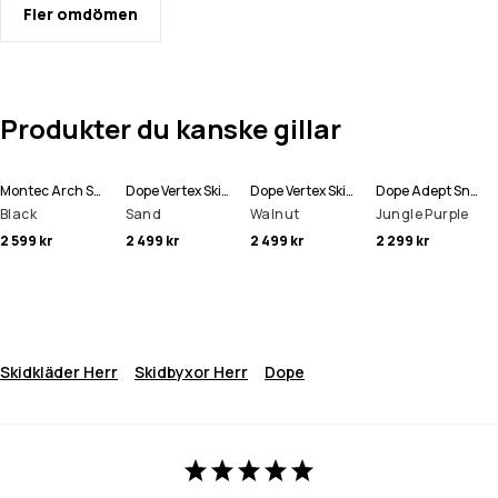
Fler omdömen
Produkter du kanske gillar
Montec Arch Skidbyxa Man
Dope Vertex Skidbyxa Man
Dope Vertex Skidbyxa Man
Dope Adept Snowboardjacka Man
Black
Sand
Walnut
Jungle Purple
2 599 kr
2 499 kr
2 499 kr
2 299 kr
Skidkläder Herr
Skidbyxor Herr
Dope