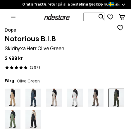
SE
Gratis frakt & retur
på alla beställningar
Mina Ordrar
Köp nu
Sök bland 1
Dope
Notorious B.I.B
Skidbyxa Herr Olive Green
2 499 kr
297 recensioner, 4.7/5
(297)
Färg
Olive Green