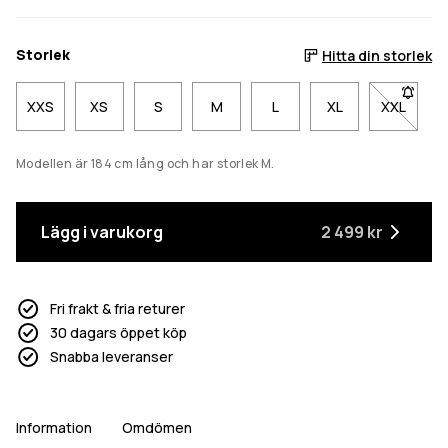
Storlek
Hitta din storlek
XXS
XS
S
M
L
XL
XXL
- Storlek
Modellen är 184 cm lång och har storlek M.
Lägg i varukorg
2 499 kr
Fri frakt & fria returer
30 dagars öppet köp
Snabba leveranser
Information
Omdömen